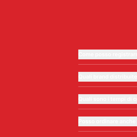
Come posso registrarm
Quali brand distribuit
Quali sono i tempi di
Posso ordinare anche 