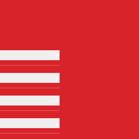
+
+
+
+