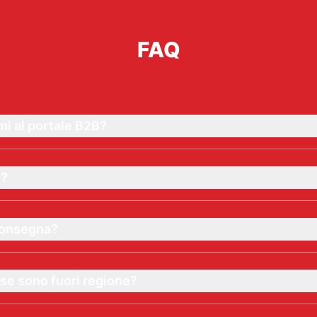
FAQ
i al portale B2B?
e?
 consegna?
se sono fuori regione?