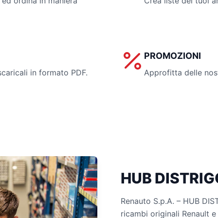
o ed ordina in maniera
Crea liste dei tuoi ar
PROMOZIONI
scaricali in formato PDF.
Approfitta delle nos
HUB DISTRIG
Renauto S.p.A. – HUB DISTR
ricambi originali Renault e