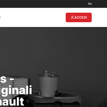
f
in
I
ACCEDI
s -
ginali
nault