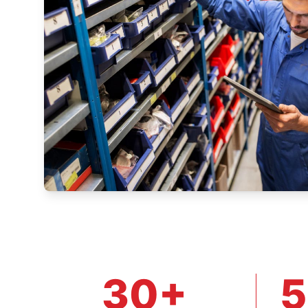
30+
5